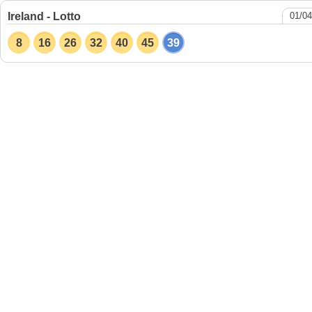
Ireland - Lotto
01/04
8
16
26
32
40
45
39