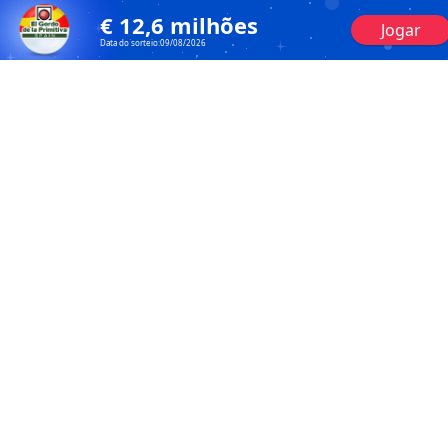
€
12,6
milhões
Jogar
Data do sorteio:
09/08/2026