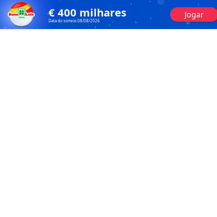
€
400
milhares
Jogar
Data do sorteio:
08/08/2026