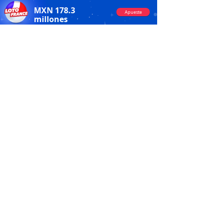
MXN
178.3
Apueste
millones
Fecha del sorteo:
10/08/2026