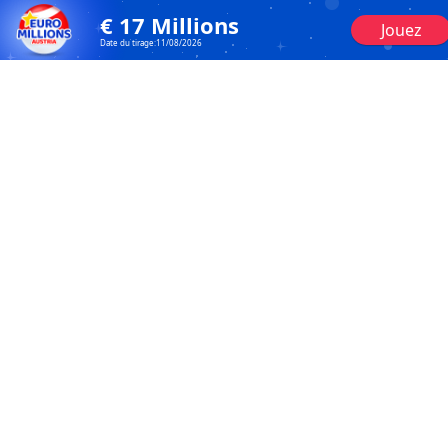
€
17
Millions
Jouez
Date du tirage:
11/08/2026