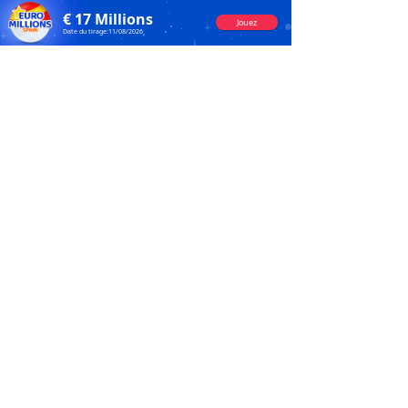
€
17
Millions
Jouez
Date du tirage:
11/08/2026